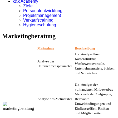
k&k Academy
Ziele
Personalentwicklung
Projektmanagement
Verkaufstraining
Hygieneschulung
Marketingberatung
Maßnahme
Beschreibung
U.a. Analyse Ihrer
Kostenstruktur,
Analyse der
Wettbewerbsvorteile,
Unternehmensparameter
Unternehmensziele, Stärken
und Schwächen.
U.a. Analyse der
vorhandenen Mitbewerber,
Merkmale der Zielgruppe,
Analyse des Zielmarktes
Relevante
Umweltbedingungen und
Einflussgrößen, Risiken
und Möglichkeiten.