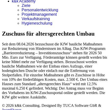
k&k Academy
Ziele
Personalentwicklung
Projektmanagement
Verkaufstraining
Hygieneschulung
Zuschuss für altersgerechten Umbau
Seit dem 08.04.2026 bezuschusst die KfW bauliche Maßnahmen
zur Reduzierung von Hindernissen im Alltag. Das KfW-Programm
„Barrierereduzierung – Investitionszuschuss“ stehen für 2026 50
Mio. Euro zur Verfügung. Förderanträge können gestellt werden bis
keine Mittel mehr zur Verfügung stehen. Bezuschusst werden
bauliche Maßnahmen wie der Einbau eines Aufzugs, einer
bodengleichen Dusche oder einfach nur die Entfernung von
Stolperfallen. Für einzelne Maßnahmen gibt es Zuschüsse in Höhe
von 10% der förderfähigen Kosten, max. 2.500 €. Der Umbau eines
Hauses zum Standard „altersgerechtes Haus“ wird mit 12,5%
maximal 6.250 € gefördert. Wichtig: Der Antrag muss vor Beginn
des Vorhabens im KfW-Zuschussportal online gestellt werden. Die
KfW gibt weitere Auskünfte.
© 2026 k&k Consulting. Designed By TUCA Software GbR &
JoomShaper